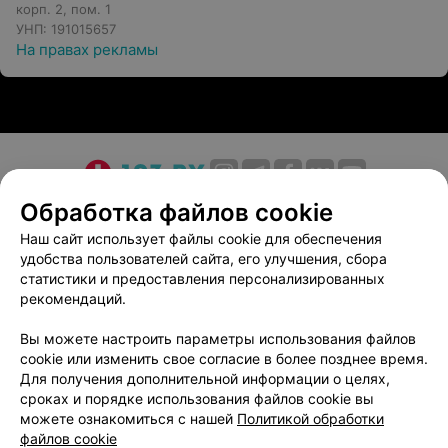
корп. 2, пом. 1
УНП: 191015657
На правах рекламы
О проекте
Новости проекта
Размещение рекламы
Обработка файлов cookie
Медицинский маркетинг
Публичный договор
Наш сайт использует файлы cookie для обеспечения
удобства пользователей сайта, его улучшения, сбора
Пользовательское соглашение
Способы оплаты
статистики и предоставления персонализированных
Вакансии
Партнеры
рекомендаций.
Написать руководителю 103.by
Вы можете настроить параметры использования файлов
Написать в поддержку
cookie или изменить свое согласие в более позднее время.
Персональные настройки cookie
Для получения дополнительной информации о целях,
сроках и порядке использования файлов cookie вы
Обработка персональных данных
можете ознакомиться с нашей
Политикой обработки
файлов cookie